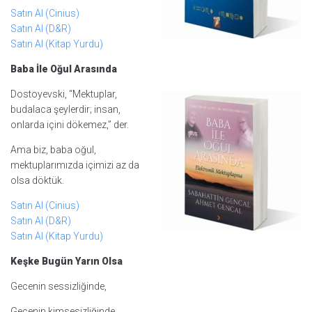
Satın Al (Cinius)
Satın Al (D&R)
Satın Al (Kitap Yurdu)
Baba İle Oğul Arasında
Dostoyevski, “Mektuplar,
budalaca şeylerdir; insan,
onlarda içini dökemez,” der.
Ama biz, baba oğul,
mektuplarımızda içimizi az da
olsa döktük.
Satın Al (Cinius)
Satın Al (D&R)
Satın Al (Kitap Yurdu)
Keşke Bugün Yarın Olsa
Gecenin sessizliğinde,
Gecenin kimsesizliğinde,