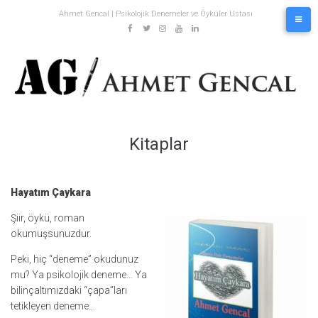
Skip
Ahmet Gencal | Psikolojik Denemeler ve Öyküler Ustası
to
content
fb
twitter
insta
youtube
in
Kitaplar
Hayatım Çaykara
Şiir, öykü, roman
okumuşsunuzdur.
Peki, hiç “deneme” okudunuz
mu? Ya psikolojik deneme… Ya
bilinçaltımızdaki “çapa”ları
tetikleyen deneme…