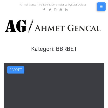
Skip
Ahmet Gencal | Psikolojik Denemeler ve Öyküler Ustası
to
content
fb
twitter
insta
youtube
in
Kategori:
BBRBET
BBRBET