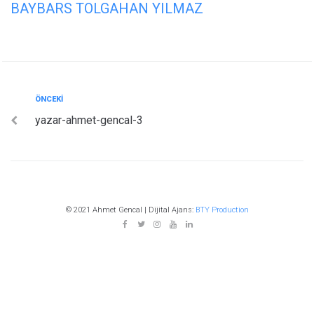
BAYBARS TOLGAHAN YILMAZ
Yazı
Önceki
ÖNCEKI
yazar-ahmet-gencal-3
gezinmesi
© 2021 Ahmet Gencal | Dijital Ajans:
BTY Production
fb
twitter
insta
youtube
in